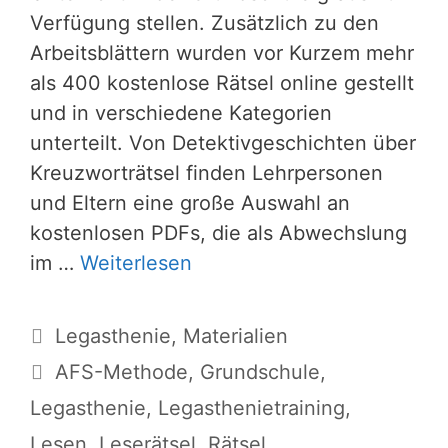
Verfügung stellen. Zusätzlich zu den
Arbeitsblättern wurden vor Kurzem mehr
als 400 kostenlose Rätsel online gestellt
und in verschiedene Kategorien
unterteilt. Von Detektivgeschichten über
Kreuzworträtsel finden Lehrpersonen
und Eltern eine große Auswahl an
kostenlosen PDFs, die als Abwechslung
im …
Weiterlesen
Kategorien
Legasthenie
,
Materialien
Schlagwörter
AFS-Methode
,
Grundschule
,
Legasthenie
,
Legasthenietraining
,
Lesen
,
Leserätsel
,
Rätsel