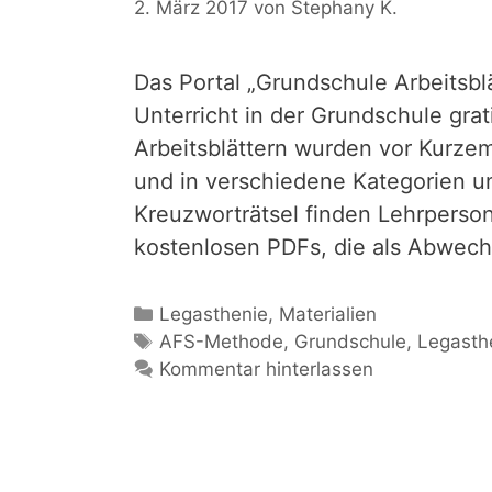
2. März 2017
von
Stephany K.
Das Portal „Grundschule Arbeitsblät
Unterricht in der Grundschule grat
Arbeitsblättern wurden vor Kurzem
und in verschiedene Kategorien un
Kreuzworträtsel finden Lehrperso
kostenlosen PDFs, die als Abwec
Kategorien
Legasthenie
,
Materialien
Schlagwörter
AFS-Methode
,
Grundschule
,
Legasth
Kommentar hinterlassen