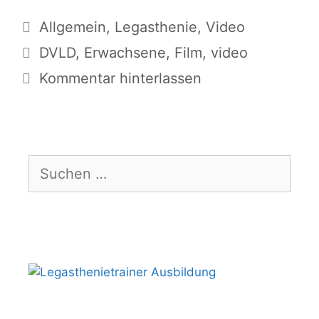
Kategorien
Allgemein
,
Legasthenie
,
Video
Schlagwörter
DVLD
,
Erwachsene
,
Film
,
video
Kommentar hinterlassen
Suchen
nach: