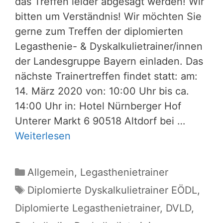
das Treffen leider abgesagt werden! Wir
bitten um Verständnis! Wir möchten Sie
gerne zum Treffen der diplomierten
Legasthenie- & Dyskalkulietrainer/innen
der Landesgruppe Bayern einladen. Das
nächste Trainertreffen findet statt: am:
14. März 2020 von: 10:00 Uhr bis ca.
14:00 Uhr in: Hotel Nürnberger Hof
Unterer Markt 6 90518 Altdorf bei …
Weiterlesen
Kategorien
Allgemein
,
Legasthenietrainer
Schlagwörter
Diplomierte Dyskalkulietrainer EÖDL
,
Diplomierte Legasthenietrainer
,
DVLD
,