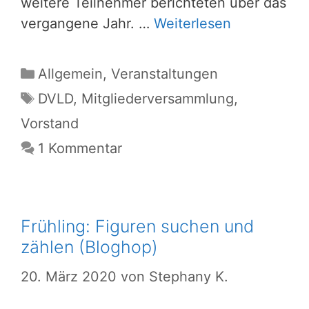
weitere Teilnehmer berichteten über das
vergangene Jahr. …
Weiterlesen
Kategorien
Allgemein
,
Veranstaltungen
Schlagwörter
DVLD
,
Mitgliederversammlung
,
Vorstand
1 Kommentar
Frühling: Figuren suchen und
zählen (Bloghop)
20. März 2020
von
Stephany K.