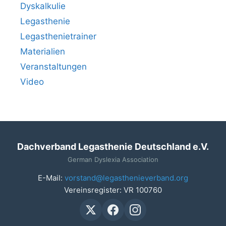
Dyskalkulie
Legasthenie
Legasthenietrainer
Materialien
Veranstaltungen
Video
Dachverband Legasthenie Deutschland e.V.
German Dyslexia Association
E-Mail:
vorstand@legasthenieverband.org
Vereinsregister: VR 100760