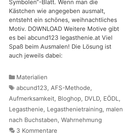
Symbolen“-Blatt. Wenn man die
Kästchen wie angegeben ausmalt,
entsteht ein schönes, weihnachtliches
Motiv. DOWNLOAD Weitere Motive gibt
es bei abcund123 legasthenie.at Viel
Spaß beim Ausmalen! Die Lösung ist
auch jeweils dabei:
Kategorien
Materialien
Schlagwörter
abcund123
,
AFS-Methode
,
Aufmerksamkeit
,
Bloghop
,
DVLD
,
EÖDL
,
Legasthenie
,
Legasthenietraining
,
malen
nach Buchstaben
,
Wahrnehmung
3 Kommentare