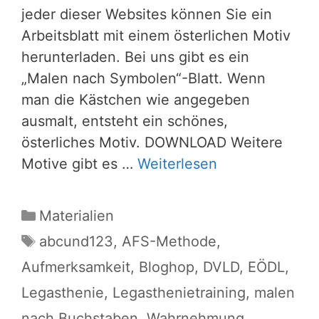
jeder dieser Websites können Sie ein
Arbeitsblatt mit einem österlichen Motiv
herunterladen. Bei uns gibt es ein
„Malen nach Symbolen“-Blatt. Wenn
man die Kästchen wie angegeben
ausmalt, entsteht ein schönes,
österliches Motiv. DOWNLOAD Weitere
Motive gibt es …
Weiterlesen
Kategorien
Materialien
Schlagwörter
abcund123
,
AFS-Methode
,
Aufmerksamkeit
,
Bloghop
,
DVLD
,
EÖDL
,
Legasthenie
,
Legasthenietraining
,
malen
nach Buchstaben
,
Wahrnehmung