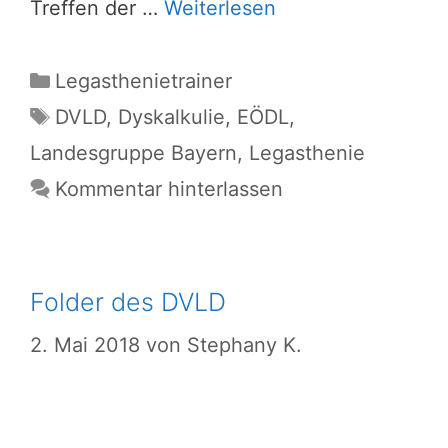
Treffen der …
Weiterlesen
Kategorien
Legasthenietrainer
Schlagwörter
DVLD
,
Dyskalkulie
,
EÖDL
,
Landesgruppe Bayern
,
Legasthenie
Kommentar hinterlassen
Folder des DVLD
2. Mai 2018
von
Stephany K.