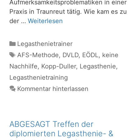
Aufmerksamkeitsproblematiken in einer
Praxis in Traunreut tätig. Wie kam es zu
der …
Weiterlesen
Kategorien
Legasthenietrainer
Schlagwörter
AFS-Methode
,
DVLD
,
EÖDL
,
keine
Nachhilfe
,
Kopp-Duller
,
Legasthenie
,
Legasthenietraining
Kommentar hinterlassen
ABGESAGT Treffen der
diplomierten Legasthenie- &