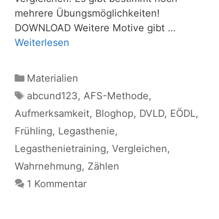
mehrere Übungsmöglichkeiten!
DOWNLOAD Weitere Motive gibt …
Weiterlesen
Kategorien
Materialien
Schlagwörter
abcund123
,
AFS-Methode
,
Aufmerksamkeit
,
Bloghop
,
DVLD
,
EÖDL
,
Frühling
,
Legasthenie
,
Legasthenietraining
,
Vergleichen
,
Wahrnehmung
,
Zählen
1 Kommentar