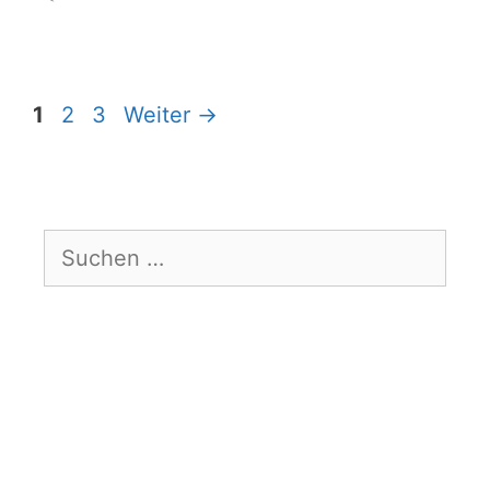
Seite
Seite
Seite
1
2
3
Weiter
→
Suchen
nach: