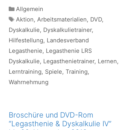
Kategorien
Allgemein
Schlagwörter
Aktion
,
Arbeitsmaterialien
,
DVD
,
Dyskalkulie
,
Dyskalkulietrainer
,
Hilfestellung
,
Landesverband
Legasthenie
,
Legasthenie LRS
Dyskalkulie
,
Legasthenietrainer
,
Lernen
,
Lerntraining
,
Spiele
,
Training
,
Wahrnehmung
Broschüre und DVD-Rom
“Legasthenie & Dyskalkulie IV”