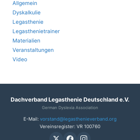
Allgemein
Dyskalkulie
Legasthenie
Legasthenietrainer
Materialien
Veranstaltungen
Video
Dachverband Legasthenie Deutschland e.V.
German Dyslexia Association
E-Mail:
vorstand@legasthenieverband.org
Vereinsregister: VR 100760