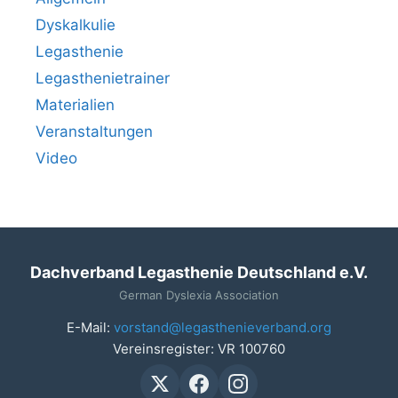
Dyskalkulie
Legasthenie
Legasthenietrainer
Materialien
Veranstaltungen
Video
Dachverband Legasthenie Deutschland e.V.
German Dyslexia Association
E-Mail:
vorstand@legasthenieverband.org
Vereinsregister: VR 100760