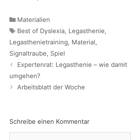
Kategorien
Materialien
Schlagwörter
Best of Dyslexia
,
Legasthenie
,
Legasthenietraining
,
Material
,
Signaltraube
,
Spiel
Expertenrat: Legasthenie – wie damit
umgehen?
Arbeitsblatt der Woche
Schreibe einen Kommentar
Kommentar