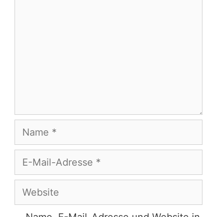
Name
E-
Mail-
Adresse
Website
Name, E-Mail-Adresse und Website in