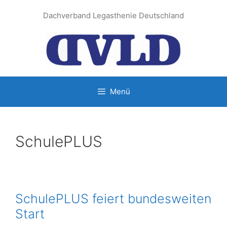
Zum
Dachverband Legasthenie Deutschland
Inhalt
springen
Menü
SchulePLUS
SchulePLUS feiert bundesweiten
Start