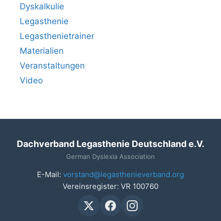
Dyskalkulie
Legasthenie
Legasthenietrainer
Materialien
Veranstaltungen
Video
Dachverband Legasthenie Deutschland e.V.
German Dyslexia Association
E-Mail:
vorstand@legasthenieverband.org
Vereinsregister: VR 100760